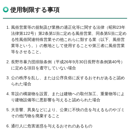
使用制限する事項
風俗営業等の規制及び業務の適正化等に関する法律（昭和23年
法律第122号）第2条第1項に定める風俗営業、同条第5項に定め
る性風俗関連特殊営業その他これらに類する業（以下、風俗営
業等という。）の敷地として使用することや第三者に風俗営業
等をさせること。
長野市暴力団排除条例（平成26年9月30日長野市条例第40号）
に定める項目を遵守していない場合
公の秩序を乱し、または公序良俗に反するおそれがあると認め
られた場合
常設の構築物を設置、または建物への取付加工、重量物等によ
り建物設備等に悪影響を与えると認められた場合
大音響、異臭などにより、公衆に不快の念を与えるものやゴミ
その他汚物を廃棄すること
通行人に危害迷惑を与えるおそれのあるもの