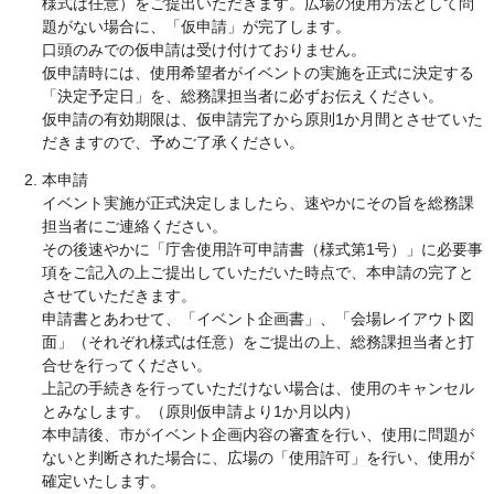
様式は任意）をご提出いただきます。広場の使用方法として問
題がない場合に、「仮申請」が完了します。
口頭のみでの仮申請は受け付けておりません。
仮申請時には、使用希望者がイベントの実施を正式に決定する
「決定予定日」を、総務課担当者に必ずお伝えください。
仮申請の有効期限は、仮申請完了から原則1か月間とさせていた
だきますので、予めご了承ください。
本申請
イベント実施が正式決定しましたら、速やかにその旨を総務課
担当者にご連絡ください。
その後速やかに「庁舎使用許可申請書（様式第1号）」に必要事
項をご記入の上ご提出していただいた時点で、本申請の完了と
させていただきます。
申請書とあわせて、「イベント企画書」、「会場レイアウト図
面」（それぞれ様式は任意）をご提出の上、総務課担当者と打
合せを行ってください。
上記の手続きを行っていただけない場合は、使用のキャンセル
とみなします。（原則仮申請より1か月以内）
本申請後、市がイベント企画内容の審査を行い、使用に問題が
ないと判断された場合に、広場の「使用許可」を行い、使用が
確定いたします。