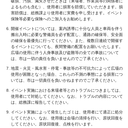
破損、汚損、滅失させたときは（来場者、作業員等の関係者に
よるものも含む）、使用者に損害を賠償していただきます。損
害賠償は、総務課より使用者に実費を申し受けます。イベント
保険等必要な保険へのご加入をお勧めします。
開催イベントについては、案内誘導に十分な人員と車両を伴う
搬出入時に必要な警備員を必ず配置し、通路の確保等、安全面
の確保を最優先に行ってください。また、複数日連続で開催す
るイベントについても、夜間警備の配置をお願いいたします。
広場の使用に伴う人身事故及び盗難等の全ての事故について
は、市は一切の責任を負いませんのでご了承ください。
地震・火災・風水害・停電・事故等の不可抗力によって広場の
使用が困難となった場合、これらの不測の事態による損害につ
いては、市は一切責任を負いかねますのでご了承ください。
イベント実施における来場者等とのトラブルにつきましては、
使用者にて対処してください。なお、トラブルの内容について
は、総務課に報告してください。
イベント実施によって発生したゴミは、使用者にて適正に処分
してください。なお、使用後は会場の清掃を行い、原状回復を
してください。原状回復後、点検を行います。