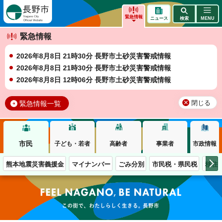
長野市
緊急情報
ニュース
検索
MENU
緊急情報
2026年8月8日 21時30分 長野市土砂災害警戒情報
2026年8月8日 21時30分 長野市土砂災害警戒情報
2026年8月8日 12時06分 長野市土砂災害警戒情報
緊急情報一覧
閉じる
市民
子ども・若者
高齢者
事業者
市政情報
熊本地震災害義援金
マイナンバー
ごみ分別
市民税・県民税
移住
この街で、わたしらしく生きる。長野市