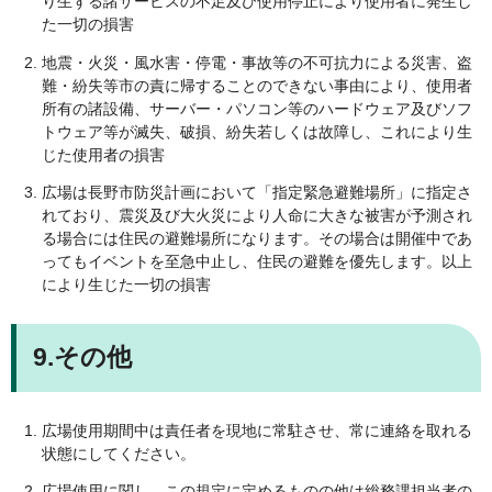
り生ずる諸サービスの不足及び使用停止により使用者に発生し
た一切の損害
地震・火災・風水害・停電・事故等の不可抗力による災害、盗
難・紛失等市の責に帰することのできない事由により、使用者
所有の諸設備、サーバー・パソコン等のハードウェア及びソフ
トウェア等が滅失、破損、紛失若しくは故障し、これにより生
じた使用者の損害
広場は長野市防災計画において「指定緊急避難場所」に指定さ
れており、震災及び大火災により人命に大きな被害が予測され
る場合には住民の避難場所になります。その場合は開催中であ
ってもイベントを至急中止し、住民の避難を優先します。以上
により生じた一切の損害
9.その他
広場使用期間中は責任者を現地に常駐させ、常に連絡を取れる
状態にしてください。
広場使用に関し、この規定に定めるものの他は総務課担当者の