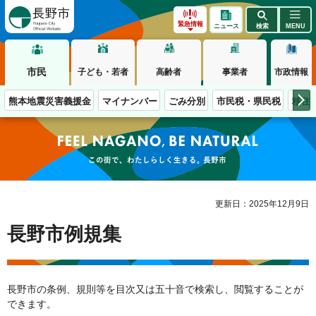
長野市
緊急情報
ニュース
検索
MENU
市民
子ども・若者
高齢者
事業者
市政情報
熊本地震災害義援金
マイナンバー
ごみ分別
市民税・県民税
移住
この街で、わたしらしく生きる。長野市
更新日：2025年12月9日
長野市例規集
長野市の条例、規則等を目次又は五十音で検索し、閲覧することが
できます。