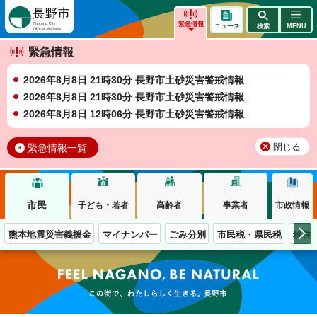
長野市
緊急情報
ニュース
検索
MENU
緊急情報
2026年8月8日 21時30分 長野市土砂災害警戒情報
2026年8月8日 21時30分 長野市土砂災害警戒情報
2026年8月8日 12時06分 長野市土砂災害警戒情報
緊急情報一覧
閉じる
市民
子ども・若者
高齢者
事業者
市政情報
熊本地震災害義援金
マイナンバー
ごみ分別
市民税・県民税
移住
この街で、わたしらしく生きる。長野市