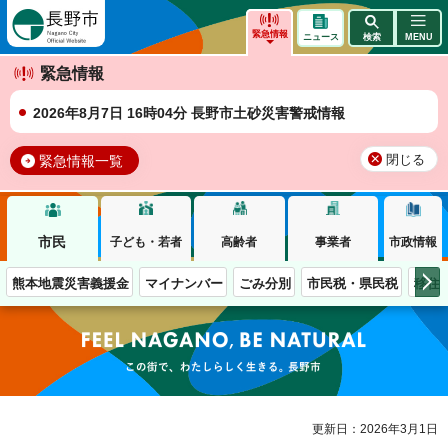
長野市
緊急情報
ニュース
検索
MENU
緊急情報
2026年8月7日 16時04分 長野市土砂災害警戒情報
緊急情報一覧
閉じる
市民
子ども・若者
高齢者
事業者
市政情報
熊本地震災害義援金
マイナンバー
ごみ分別
市民税・県民税
移住
この街で、わたしらしく生きる。長野市
更新日：2026年3月1日