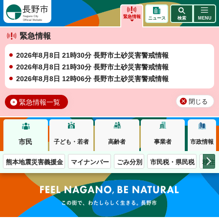
長野市
緊急情報
ニュース
検索
MENU
緊急情報
2026年8月8日 21時30分 長野市土砂災害警戒情報
2026年8月8日 21時30分 長野市土砂災害警戒情報
2026年8月8日 12時06分 長野市土砂災害警戒情報
緊急情報一覧
閉じる
市民
子ども・若者
高齢者
事業者
市政情報
熊本地震災害義援金
マイナンバー
ごみ分別
市民税・県民税
移住
この街で、わたしらしく生きる。長野市