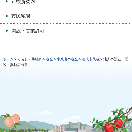
市役所案内
市民税課
開設・営業許可
ホーム
>
くらし・手続き
>
税金
>
事業者の税金
>
法人市民税
> 法人の設立・開
設・異動届出書