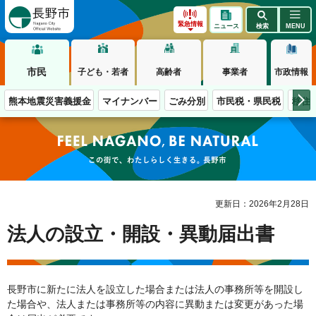
長野市
緊急情報
ニュース
検索
MENU
市民
子ども・若者
高齢者
事業者
市政情報
熊本地震災害義援金
マイナンバー
ごみ分別
市民税・県民税
移住
この街で、わたしらしく生きる。長野市
更新日：2026年2月28日
法人の設立・開設・異動届出書
長野市に新たに法人を設立した場合または法人の事務所等を開設し
た場合や、法人または事務所等の内容に異動または変更があった場