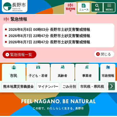
長野市
緊急情報
ニュース
検索
MENU
緊急情報
2026年8月8日 00時03分 長野市土砂災害警戒情報
2026年8月7日 22時47分 長野市土砂災害警戒情報
2026年8月7日 22時47分 長野市土砂災害警戒情報
緊急情報一覧
閉じる
市民
子ども・若者
高齢者
事業者
市政情報
熊本地震災害義援金
マイナンバー
ごみ分別
市民税・県民税
移住
この街で、わたしらしく生きる。長野市