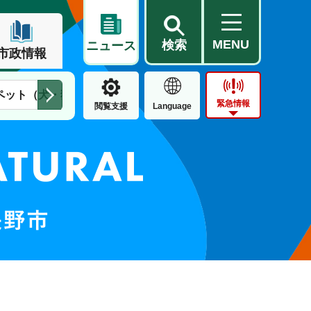
MENU
検索
ニュース
市政情報
ペット（犬・猫）
住民票・戸籍
公営住宅
市街地整備
緊急情報
閲覧支援
Language