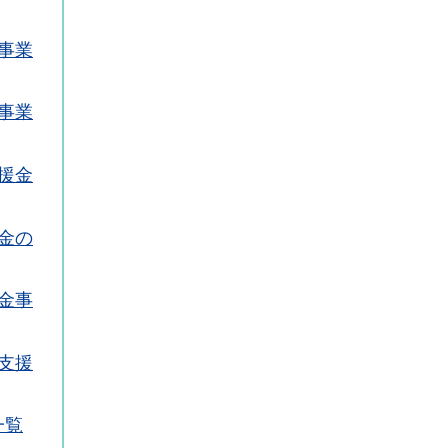
事業
事業
援金
金の
金事
支援
一覧