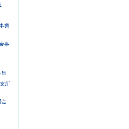
集
事業
金事
募集
里支所
援金