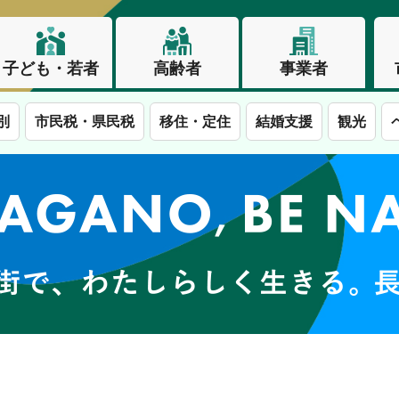
子ども・若者
高齢者
事業者
別
市民税・県民税
移住・定住
結婚支援
観光
この街で、わたしらしく生きる。長野市