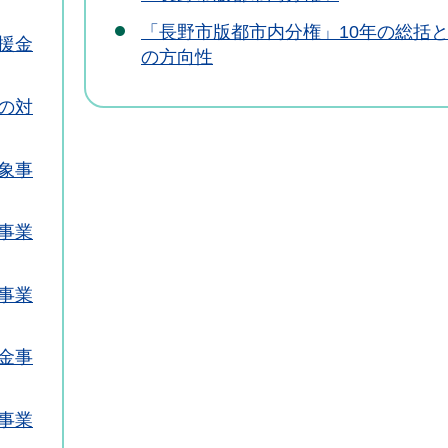
「長野市版都市内分権」10年の総括
援金
の方向性
の対
象事
事業
事業
金事
事業