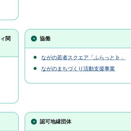
ィ関
協働
ながの若者スクエア「ふらっと♭」
ながのまちづくり活動支援事業
認可地縁団体