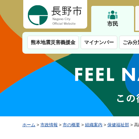
長野市
市民
熊本地震災害義援金
マイナンバー
ごみ分
ホーム
>
市政情報
>
市の概要
>
組織案内
>
保健福祉部
> 