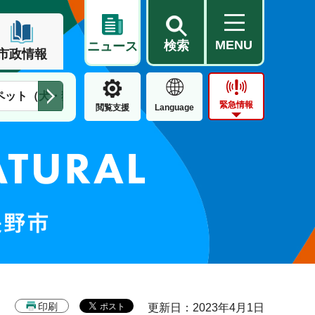
MENU
検索
ニュース
市政情報
ペット（犬・猫）
住民票・戸籍
公営住宅
市街地整備
緊急情報
閲覧支援
Language
印刷
更新日：2023年4月1日