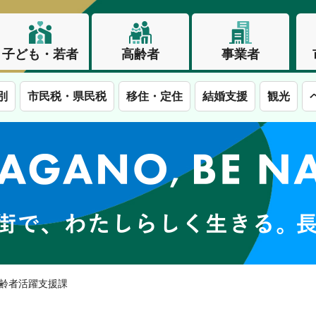
子ども・若者
高齢者
事業者
別
市民税・県民税
移住・定住
結婚支援
観光
この街で、わたしらしく生きる。長野市
高齢者活躍支援課