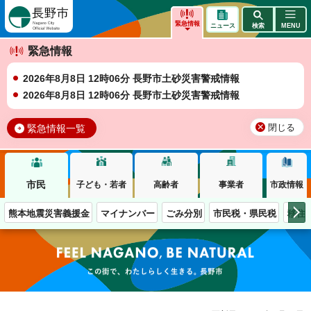
長野市
緊急情報
ニュース
検索
MENU
緊急情報
2026年8月8日 12時06分 長野市土砂災害警戒情報
2026年8月8日 12時06分 長野市土砂災害警戒情報
緊急情報一覧
閉じる
市民
子ども・若者
高齢者
事業者
市政情報
熊本地震災害義援金
マイナンバー
ごみ分別
市民税・県民税
移住
この街で、わたしらしく生きる。長野市