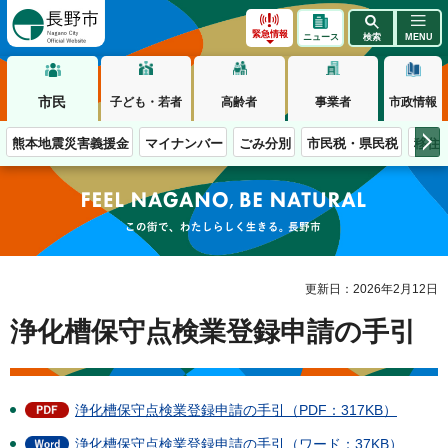
長野市
緊急情報
ニュース
検索
MENU
市民
子ども・若者
高齢者
事業者
市政情報
熊本地震災害義援金
マイナンバー
ごみ分別
市民税・県民税
移住
この街で、わたしらしく生きる。長野市
更新日：2026年2月12日
浄化槽保守点検業登録申請の手引
浄化槽保守点検業登録申請の手引（PDF：317KB）
浄化槽保守点検業登録申請の手引（ワード：37KB）