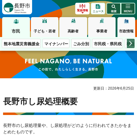
長野市
緊急情報
ニュース
検索
MENU
市民
子ども・若者
高齢者
事業者
市政情報
熊本地震災害義援金
マイナンバー
ごみ分別
市民税・県民税
移住
この街で、わたしらしく生きる。長野市
更新日：2026年6月25日
長野市し尿処理概要
長野市のし尿処理量や、し尿処理がどのように行われてきたかをま
とめたものです。