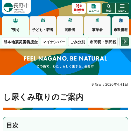
長野市
緊急情報
ニュース
検索
MENU
市民
子ども・若者
高齢者
事業者
市政情報
熊本地震災害義援金
マイナンバー
ごみ分別
市民税・県民税
移住
この街で、わたしらしく生きる。長野市
更新日：2026年4月1日
し尿くみ取りのご案内
目次