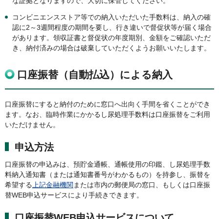
な証拠となりますので、大切に保管してください。
コンビニエンスストア等での納入いただいた手数料は、納入の確
認に2～3週間程度の期間を要し、行き違いで督促状等が届く場合
があります。領収証書と督促状の年度期別、金額をご確認いただ
き、納付済みの場合は破棄していただくようお願いいたします。
口座振替（自動払込）による納入
口座振替にすると納付のために窓口へ出向く手間を省くことができ
ます。なお、臨時作業にかかるし尿処理手数料は口座振替をご利用
いただけません。
申込方法
口座振替の申込みは、預貯金通帳、通帳使用の印鑑、し尿処理手数
料納入通知書（または通知書番号がわかるもの）を持参し、振替を
希望する
上記金融機関
または市内の郵便局の窓口、もしくは口座振
替WEB申込サービスにより手続きできます。
口座振替WEB申込サービスについて