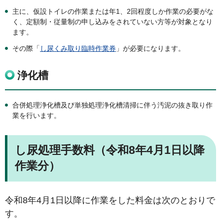
主に、仮設トイレの作業または年1、2回程度しか作業の必要がな
く、定額制・従量制の申し込みをされていない方等が対象となり
ます。
その際「
し尿くみ取り臨時作業券
」が必要になります。
浄化槽
合併処理浄化槽及び単独処理浄化槽清掃に伴う汚泥の抜き取り作
業を行います。
し尿処理手数料（令和8年4月1日以降
作業分
）
令和8
年4月1日以降
に作業をした料金は次のとおりで
す。