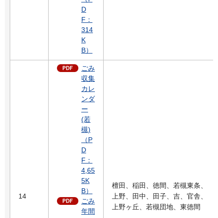
D
F：
314
K
B）
ごみ
収集
カレ
ンダ
ー
(若
槻)
（P
D
F：
4,65
5K
檀田、稲田、徳間、若槻東条、
B）
14
上野、田中、田子、吉、官舎、
ごみ
上野ヶ丘、若槻団地、東徳間
年間