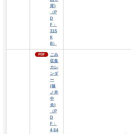
尾)
（P
D
F：
315
K
B）
ごみ
収集
カレ
ンダ
ー
(篠
ノ井
中
央)
（P
D
F：
4,64