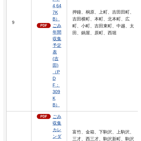
4,64
押鐘、桐原、上町、吉田田町、
7K
B）
吉田横町、本町、北本町、広
9
ごみ
町、小町、吉田東町、中越、太
年間
田、鍋屋、原町、西堀
収集
予定
表
(吉
田)
（P
D
F：
309
K
B）
ごみ
収集
カレ
富竹、金箱、下駒沢、上駒沢、
ンダ
三才、西三才、駒沢新町、駒沢