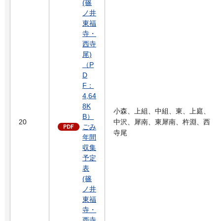
(篠
ノ井
東福
寺・
西寺
尾)
（P
D
F：
4,64
8K
小森、上組、中組、東、上庭、
B）
20
中沢、犀南、東犀南、杵淵、西
ごみ
寺尾
年間
収集
予定
表
(篠
ノ井
東福
寺・
西寺