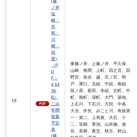
(篠
ノ井
塩
崎・
共
和・
川
柳・
信
里)
東篠ノ井、上篠ノ井、平久保、
（P
山崎、角間、上町、四之宮、四
D
野宮、長谷、越、庄ノ宮、明
F：
戸、犀口、北組、中組、南組、
4,64
段ノ原、新田、本組、古町、中
3K
B）
町、南町、深町、大門、築地、
19
ごみ
上石川、下石川、方田、中条、
年間
大当、作見、みこと川、有旅第
収集
一・第二、上有旅、犬石、十
予定
二、笹鍋、青池、山布施、遊
表
谷、若林、夜交、秋古、村山、
(篠