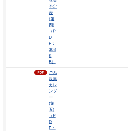
収集
予定
表
(第
四)
（P
D
F：
308
K
B）
ごみ
収集
カレ
ンダ
ー
(第
五)
（P
D
F：