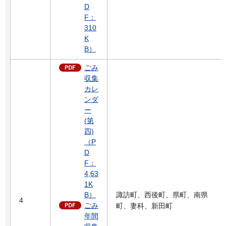
D
F：
310
K
B）
ごみ
収集
カレ
ンダ
ー
(第
四)
（P
D
F：
4,63
1K
B）
諏訪町、西後町、県町、南県
4
ごみ
町、妻科、新田町
年間