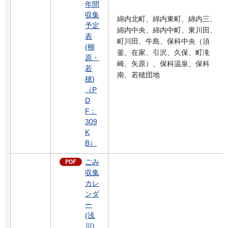
年間
収集
綿内北町、綿内東町、綿内三、
予定
綿内中央、綿内中町、東川田、
表
町川田、牛島、保科中央（須
(柳
釜、在家、引沢、久保、町滝
原・
崎、矢原）、保科温泉、保科
若
南、若穂団地
穂)
（P
D
F：
309
K
B）
ごみ
収集
カレ
ンダ
ー
(浅
川)