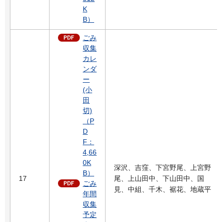
K
B）
ごみ
収集
カレ
ンダ
ー
(小
田
切)
（P
D
F：
4,66
0K
深沢、吉窪、下宮野尾、上宮野
B）
17
尾、上山田中、下山田中、国
ごみ
見、中組、千木、裾花、地蔵平
年間
収集
予定