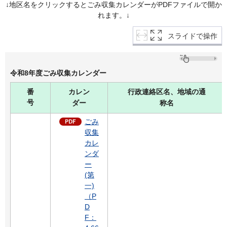
↓地区名をクリックするとごみ収集カレンダーがPDFファイルで開か
れます。↓
スライドで操作
令和8年度ごみ収集カレンダー
番
カレン
行政連絡区名、地域の通
号
ダー
称名
ごみ
収集
カレ
ンダ
ー
(第
一)
（P
D
F：