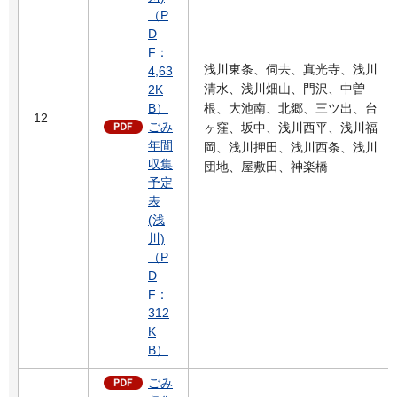
（P
D
F：
浅川東条、伺去、真光寺、浅川
4,63
清水、浅川畑山、門沢、中曽
2K
B）
根、大池南、北郷、三ツ出、台
12
ごみ
ヶ窪、坂中、浅川西平、浅川福
年間
岡、浅川押田、浅川西条、浅川
収集
団地、屋敷田、神楽橋
予定
表
(浅
川)
（P
D
F：
312
K
B）
ごみ