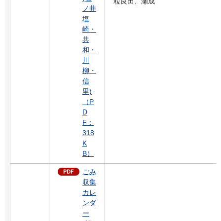
粒良田、瀬成
ノ井
塩
崎・
共
和・
川
柳・
信
里)
（P
D
F：
318
K
B）
ごみ
収集
カレ
ンダ
ー