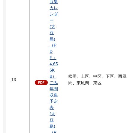
収集
カレ
ンダ
ー
(大
豆
島)
（P
D
F：
4,65
6K
B）
松岡、上区、中区、下区、西風
13
ごみ
間、東風間、東区
年間
収集
予定
表
(大
豆
島)
（P