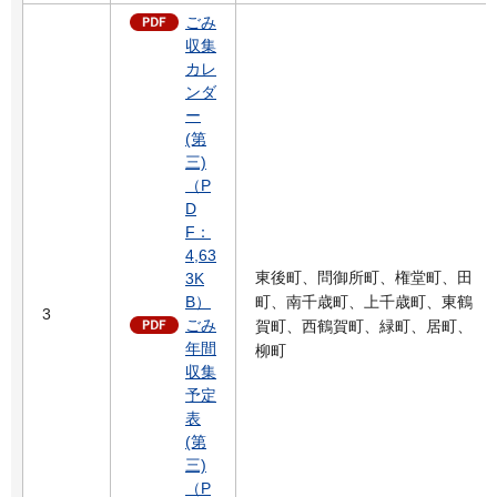
ごみ
収集
カレ
ンダ
ー
(第
三)
（P
D
F：
4,63
東後町、問御所町、権堂町、田
3K
B）
町、南千歳町、上千歳町、東鶴
3
ごみ
賀町、西鶴賀町、緑町、居町、
年間
柳町
収集
予定
表
(第
三)
（P