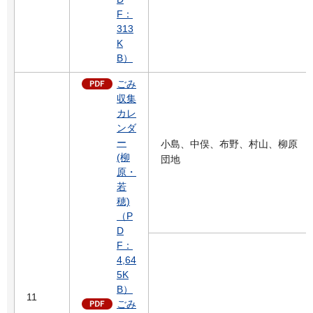
F：
313
K
B）
ごみ
収集
カレ
ンダ
ー
小島、中俣、布野、村山、柳原
(柳
団地
原・
若
穂)
（P
D
F：
4,64
5K
B）
11
ごみ