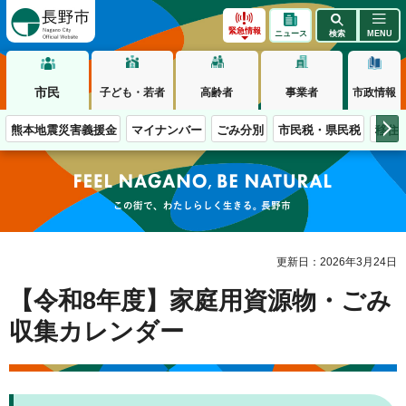
長野市
緊急情報
ニュース
検索
MENU
市民
子ども・若者
高齢者
事業者
市政情報
熊本地震災害義援金
マイナンバー
ごみ分別
市民税・県民税
移住
この街で、わたしらしく生きる。長野市
更新日：2026年3月24日
【令和8年度】家庭用資源物・ごみ
収集カレンダー