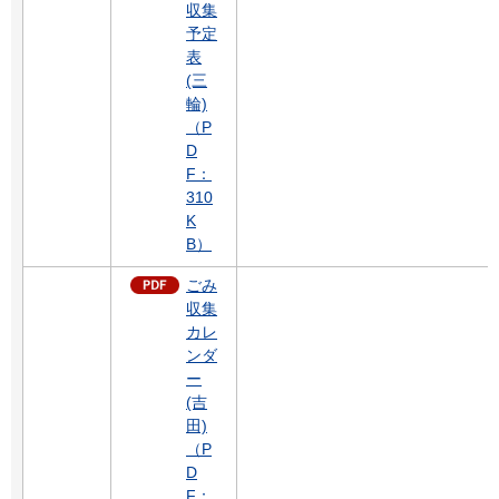
収集
予定
表
(三
輪)
（P
D
F：
310
K
B）
ごみ
収集
カレ
ンダ
ー
(吉
田)
（P
D
F：