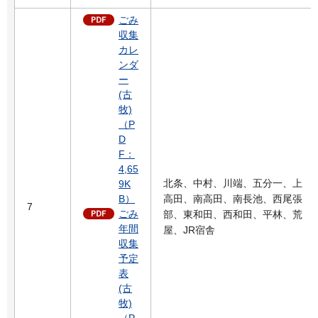
ごみ
収集
カレ
ンダ
ー
(古
牧)
（P
D
F：
4,65
北条、中村、川端、五分一、上
9K
B）
高田、南高田、南長池、西尾張
7
ごみ
部、東和田、西和田、平林、荒
年間
屋、JR宿舎
収集
予定
表
(古
牧)
（P