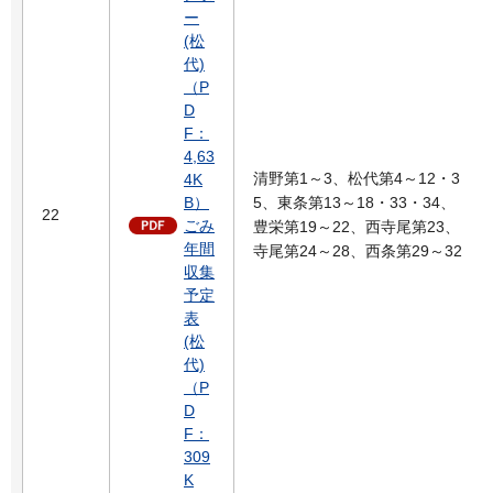
ー
(松
代)
（P
D
F：
4,63
清野第1～3、松代第4～12・3
4K
B）
5、東条第13～18・33・34、
22
ごみ
豊栄第19～22、西寺尾第23、
年間
寺尾第24～28、西条第29～32
収集
予定
表
(松
代)
（P
D
F：
309
K