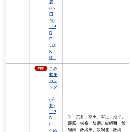
表
(小
田
切)
（P
D
F：
310
K
B）
ごみ
収集
カレ
ンダ
ー
(芋
井)
（P
平、荒井、京田、軍足、池平、
D
麓原、栄峯、飯綱、飯綱西、飯
F：
綱南、飯綱東、飯綱北、飯綱
4,63