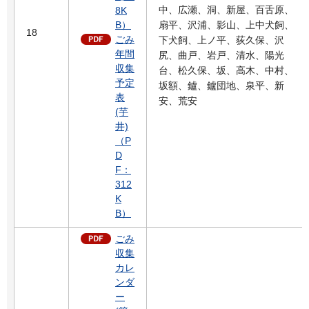
中、広瀬、洞、新屋、百舌原、
8K
B）
扇平、沢浦、影山、上中犬飼、
18
ごみ
下犬飼、上ノ平、荻久保、沢
年間
尻、曲戸、岩戸、清水、陽光
収集
台、松久保、坂、高木、中村、
予定
坂額、鑪、鑪団地、泉平、新
表
安、荒安
(芋
井)
（P
D
F：
312
K
B）
ごみ
収集
カレ
ンダ
ー