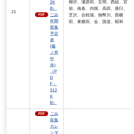
柳沢、瀬原田、五明、西組、宮
2K
B）
前、南条、内堀、高田、唐臼、
21
ごみ
芝沢、合戦場、御幣川、西横
年間
田、東横田、会、国道、昭和
収集
予定
表
(篠
ノ井
中
央)
（P
D
F：
312
K
B）
ごみ
収集
カレ
ンダ