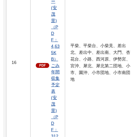
ー
(安
茂
里)
（P
D
F：
平柴、平柴台、小柴見、差出
4,63
北、差出中、差出南、大門、杏
5K
B）
花台、小路、西河原、伊勢宮、
16
ごみ
宮沖、犀北、犀北第二団地、小
年間
市、園沖、小市団地、小市南団
収集
地
予定
表
(安
茂
里)
（P
D
F：
312