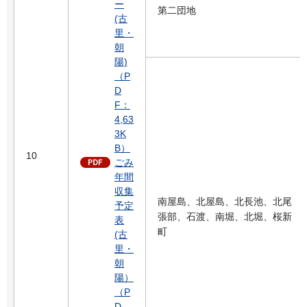
ー
第二団地
(古
里・
朝
陽)
（P
D
F：
4,63
3K
B）
10
ごみ
年間
収集
南屋島、北屋島、北長池、北尾
予定
張部、石渡、南堀、北堀、桜新
表
町
(古
里・
朝
陽）
（P
D