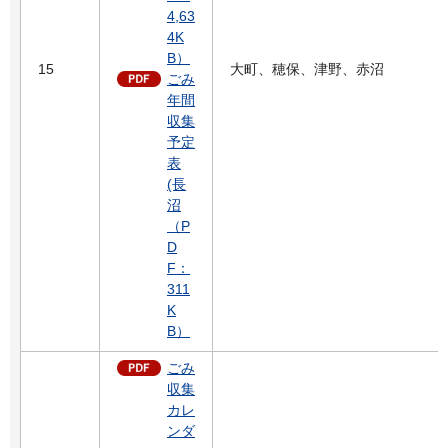
4,63
4K
B）
15
大町、穂保、津野、赤沼
ごみ
年間
収集
予定
表
(長
沼
（P
D
F：
311
K
B）
ごみ
収集
カレ
ンダ