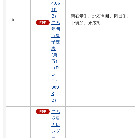
4,66
1K
B）
南石堂町、北石堂町、岡田町、
5
ごみ
中御所、末広町
年間
収集
予定
表
(第
五)
（P
D
F：
309
K
B）
ごみ
収集
カレ
ンダ
ー