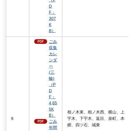
D
F：
307
K
B）
ごみ
収集
カレ
ンダ
ー
(三
輪)
（P
D
F：
4,65
5K
相ノ木東、相ノ木西、横山、上
B）
8
宇木、下宇木、返目、泉町、本
ごみ
郷、四ツ石、城東
年間