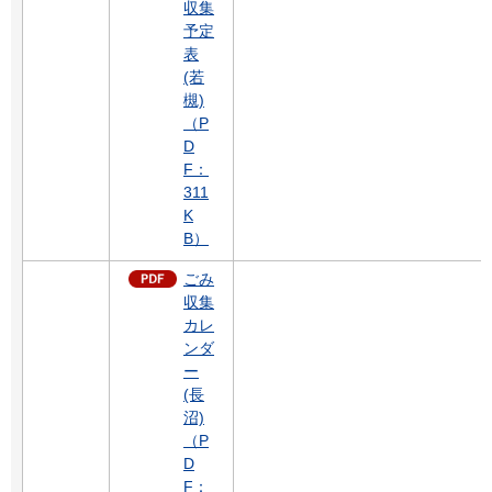
収集
予定
表
(若
槻)
（P
D
F：
311
K
B）
ごみ
収集
カレ
ンダ
ー
(長
沼)
（P
D
F：