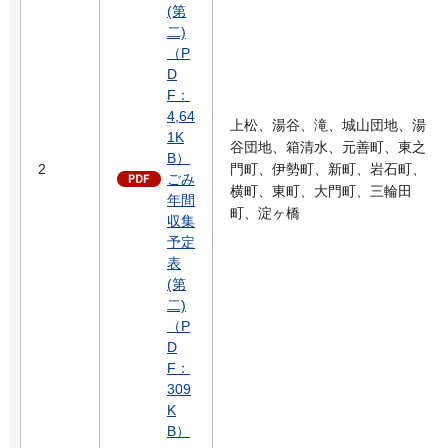
(第
二)
（P
D
F：
4,64
上松、湯谷、滝、城山団地、湯
1K
谷団地、箱清水、元善町、東之
B）
2
門町、伊勢町、新町、岩石町、
ごみ
横町、東町、大門町、三輪田
年間
町、淀ヶ橋
収集
予定
表
(第
二)
（P
D
F：
309
K
B）