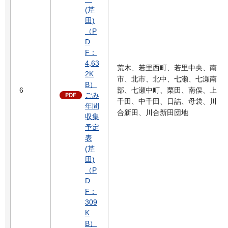
(芹
田)
（P
D
F：
4,63
荒木、若里西町、若里中央、南
2K
市、北市、北中、七瀬、七瀬南
B）
6
部、七瀬中町、栗田、南俣、上
ごみ
千田、中千田、日詰、母袋、川
年間
合新田、川合新田団地
収集
予定
表
(芹
田)
（P
D
F：
309
K
B）