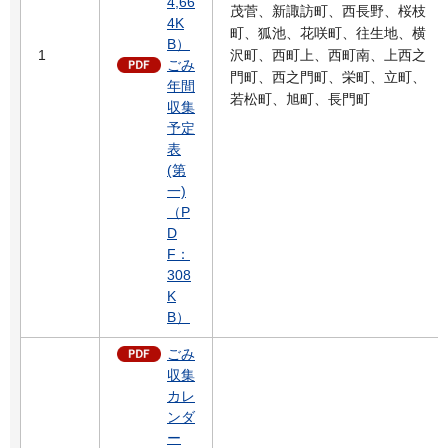
4,66
茂菅、新諏訪町、西長野、桜枝
4K
町、狐池、花咲町、往生地、横
B）
1
沢町、西町上、西町南、上西之
ごみ
門町、西之門町、栄町、立町、
年間
若松町、旭町、長門町
収集
予定
表
(第
一)
（P
D
F：
308
K
B）
ごみ
収集
カレ
ンダ
ー