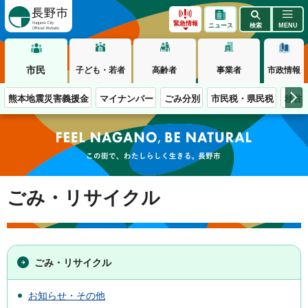
長野市
緊急情報
ニュース
検索
MENU
市民
子ども・若者
高齢者
事業者
市政情報
熊本地震災害義援金
マイナンバー
ごみ分別
市民税・県民税
移住
この街で、わたしらしく生きる。長野市
ごみ・リサイクル
ごみ・リサイクル
お知らせ・その他