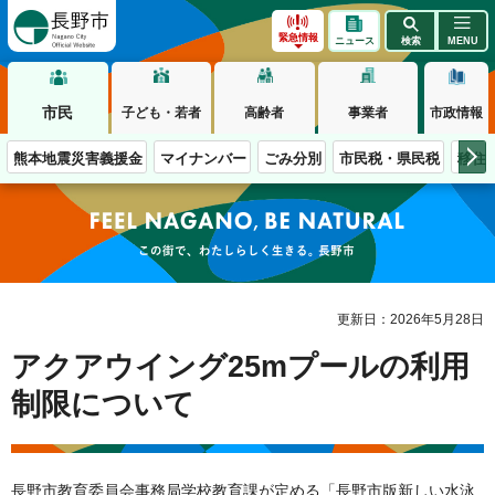
長野市
緊急情報
ニュース
検索
MENU
市民
子ども・若者
高齢者
事業者
市政情報
熊本地震災害義援金
マイナンバー
ごみ分別
市民税・県民税
移住
この街で、わたしらしく生きる。長野市
更新日：2026年5月28日
アクアウイング25mプールの利用
制限について
長野市教育委員会事務局学校教育課が定める「長野市版新しい水泳