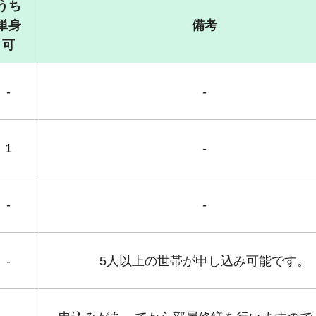
うち
単身
備考
可
-
-
1
-
-
-
-
5人以上の世帯が申し込み可能です。