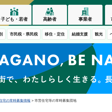
子ども・若者
高齢者
事業者
別
市民税・県民税
移住・定住
結婚支援
観光
この街で、わたしらしく生きる。長野市
住宅の常時募集情報
> 市営住宅等の常時募集団地