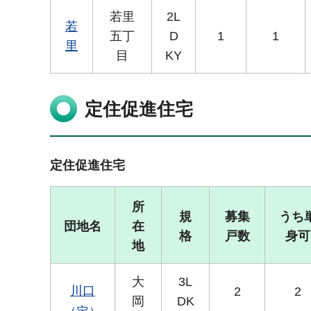
若里
2L
若
五丁
D
1
1
里
目
KY
定住促進住宅
定住促進住宅
所
規
募集
うち
団地名
在
格
戸数
身可
地
大
3L
川口
2
2
岡
DK