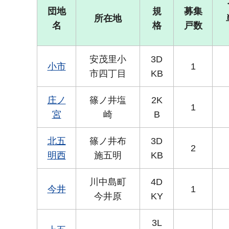
団地
規
募集
所在地
名
格
戸数
安茂里小
3D
小市
1
市四丁目
KB
庄ノ
篠ノ井塩
2K
1
宮
崎
B
北五
篠ノ井布
3D
2
明西
施五明
KB
川中島町
4D
今井
1
今井原
KY
3L