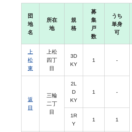
募
団
うち
所在
規
集
地
単身
地
格
戸
名
可
数
上
上松
3D
松
四丁
1
-
KY
東
目
2L
D
1
-
三輪
返
KY
二丁
目
目
1R
1
1
Y