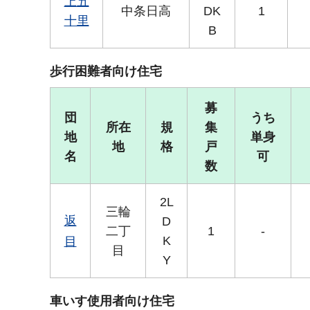
上五
中条日高
DK
1
十里
B
歩行困難者向け住宅
募
団
うち
所在
規
集
地
単身
地
格
戸
名
可
数
2L
三輪
返
D
二丁
1
-
K
目
目
Y
車いす使用者向け住宅