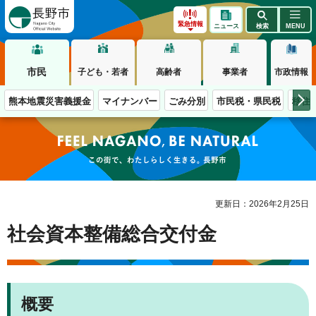
長野市
緊急情報
ニュース
検索
MENU
市民
子ども・若者
高齢者
事業者
市政情報
熊本地震災害義援金
マイナンバー
ごみ分別
市民税・県民税
移住
この街で、わたしらしく生きる。長野市
更新日：2026年2月25日
社会資本整備総合交付金
概要