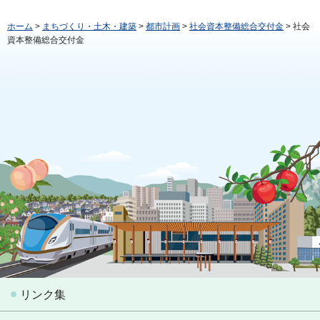
ホーム
>
まちづくり・土木・建築
>
都市計画
>
社会資本整備総合交付金
> 社会
資本整備総合交付金
リンク集