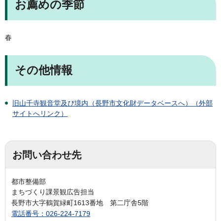
お薦めの季節
春
その他情報
旧山千寺観音堂及び境内（長野市文化財データベースへ）（外部
サイトへリンク）
お問い合わせ先
都市整備部
まちづくり課景観広告担当
長野市大字鶴賀緑町1613番地 第二庁舎5階
電話番号：026-224-7179