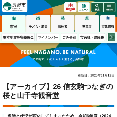
長野市
緊急情報
ニュース
検索
MENU
市民
子ども・若者
高齢者
事業者
市政情報
熊本地震災害義援金
マイナンバー
ごみ分別
市民税・県民税
移住
この街で、わたしらしく生きる。長野市
更新日：2025年11月12日
【アーカイブ】26 信玄駒つなぎの
桜と山千寺観音堂
当時と状況が変化してしまったため、令和6年度（2024