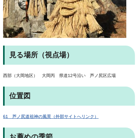
見る場所（視点場）
西部（大岡地区） 大岡丙 県道12号沿い 芦ノ尻区広場
位置図
61 芦ノ尻道祖神の風景（外部サイトへリンク）
お薦めの季節