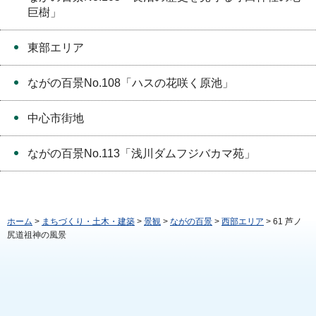
巨樹」
東部エリア
ながの百景No.108「ハスの花咲く原池」
中心市街地
ながの百景No.113「浅川ダムフジバカマ苑」
ホーム
>
まちづくり・土木・建築
>
景観
>
ながの百景
>
西部エリア
> 61 芦ノ
尻道祖神の風景