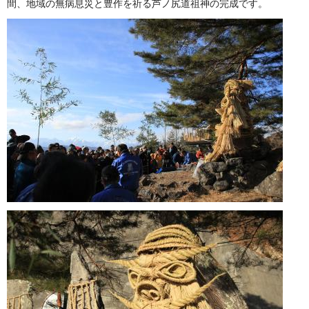
間、地域の無病息災と豊作を祈る芦ノ尻道祖神の完成です。