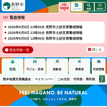
長野市
緊急情報
ニュース
検索
MENU
緊急情報
2026年8月8日 21時30分 長野市土砂災害警戒情報
2026年8月8日 21時30分 長野市土砂災害警戒情報
2026年8月8日 12時06分 長野市土砂災害警戒情報
緊急情報一覧
閉じる
市民
子ども・若者
高齢者
事業者
市政情報
熊本地震災害義援金
マイナンバー
ごみ分別
市民税・県民税
移住
この街で、わたしらしく生きる。長野市