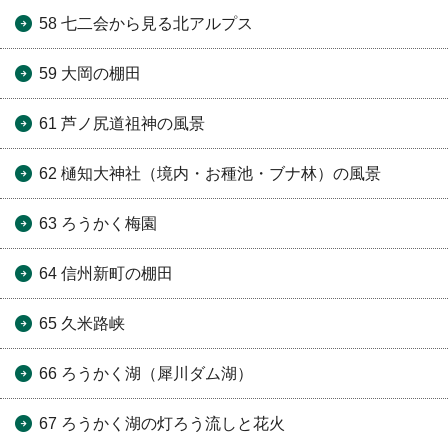
58 七二会から見る北アルプス
59 大岡の棚田
61 芦ノ尻道祖神の風景
62 樋知大神社（境内・お種池・ブナ林）の風景
63 ろうかく梅園
64 信州新町の棚田
65 久米路峡
66 ろうかく湖（犀川ダム湖）
67 ろうかく湖の灯ろう流しと花火