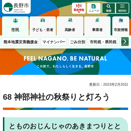
長野市
緊急情報
ニュース
検索
MENU
市民
子ども・若者
高齢者
事業者
市政情報
熊本地震災害義援金
マイナンバー
ごみ分別
市民税・県民税
移住
この街で、わたしらしく生きる。長野市
更新日：2023年2月20日
68 神部神社の秋祭りと灯ろう
とものおじんじゃのあきまつりとと