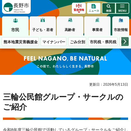
長野市
緊急情報
ニュース
検索
MENU
市民
子ども・若者
高齢者
事業者
市政情報
熊本地震災害義援金
マイナンバー
ごみ分別
市民税・県民税
移住
この街で、わたしらしく生きる。長野市
更新日：2026年5月13日
三輪公民館グループ・サークルの
ご紹介
令和8年度三輪公民館で活動しているグループ・サークルをご紹介し