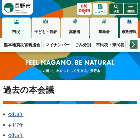
長野市
緊急情報
ニュース
検索
MENU
市民
子ども・若者
高齢者
事業者
市政情報
熊本地震災害義援金
マイナンバー
ごみ分別
市民税・県民税
移住
この街で、わたしらしく生きる。長野市
過去の本会議
令和8年
令和7年
令和6年