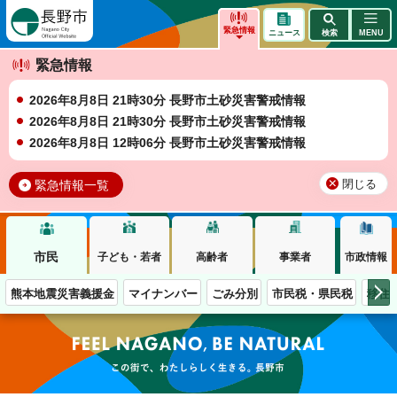
長野市
緊急情報
ニュース
検索
MENU
緊急情報
2026年8月8日 21時30分 長野市土砂災害警戒情報
2026年8月8日 21時30分 長野市土砂災害警戒情報
2026年8月8日 12時06分 長野市土砂災害警戒情報
緊急情報一覧
閉じる
市民
子ども・若者
高齢者
事業者
市政情報
熊本地震災害義援金
マイナンバー
ごみ分別
市民税・県民税
移住
この街で、わたしらしく生きる。長野市