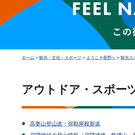
ホーム
>
観光・文化・スポーツ
>
ようこそ長野へ
>
観光ス
アウトドア・スポー
高妻山登山道・弥勒尾根新道