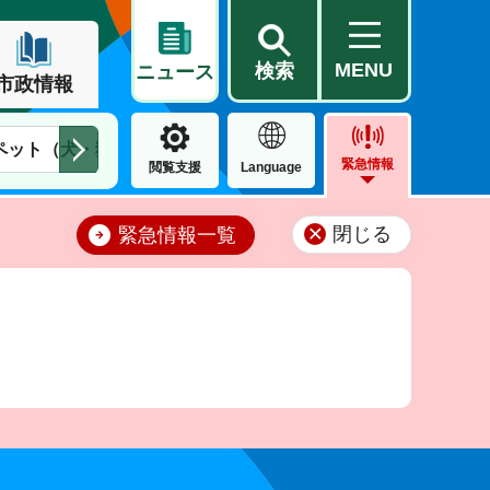
MENU
検索
ニュース
市政情報
ペット（犬・猫）
住民票・戸籍
公営住宅
市街地整備
緊急情報
閲覧支援
Language
閉じる
緊急情報一覧