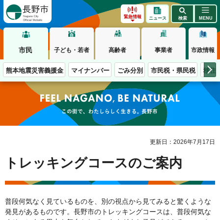
長野市
緊急情報
ニュース
検索
MENU
市民
子ども・若者
高齢者
事業者
市政情報
熊本地震災害義援金
マイナンバー
ごみ分別
市民税・県民税
移住
この街で、わたしらしく生きる。長野市
更新日：2026年7月17日
トレッキングコースのご案内
普段何気なく見ているものを、別の視点から見てみると驚くような
発見があるものです。長野市のトレッキングコースは、普段何気な