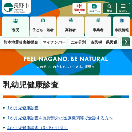
長野市
緊急情報
ニュース
検索
MENU
市民
子ども・若者
高齢者
事業者
市政情報
熊本地震災害義援金
マイナンバー
ごみ分別
市民税・県民税
移住
この街で、わたしらしく生きる。長野市
乳幼児健康診査
1か月児健康診査
1か月児健康診査を長野県外の医療機関等で受診する方へ
4か月児健康診査（3～5か月児）