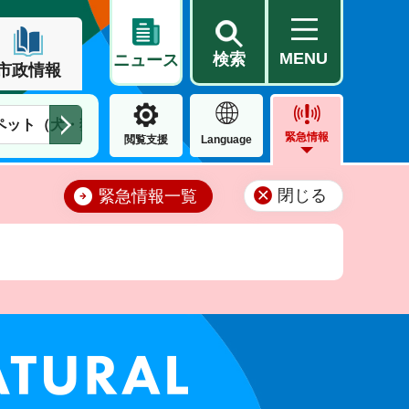
MENU
検索
ニュース
市政情報
ペット（犬・猫）
住民票・戸籍
公営住宅
市街地整備
緊急情報
閲覧支援
Language
閉じる
緊急情報一覧