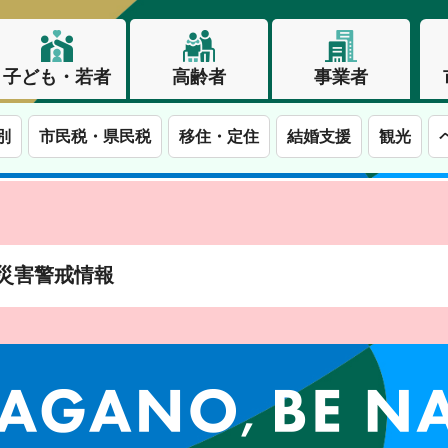
子ども・若者
高齢者
事業者
別
市民税・県民税
移住・定住
結婚支援
観光
土砂災害警戒情報
この街で、わたしらしく生きる。長野市