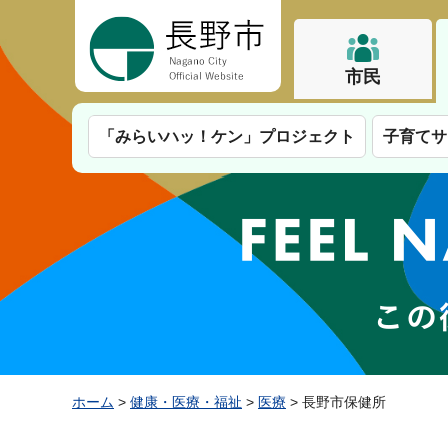
長野市
市民
「みらいハッ！ケン」プロジェクト
子育てサ
ホーム
>
健康・医療・福祉
>
医療
> 長野市保健所