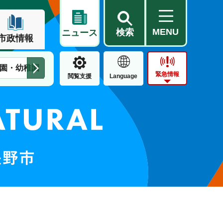
MENU
検索
ニュース
市政情報
園・幼稚園
子育て支援
児童扶養手当
予防接種
保
緊急情報
閲覧支援
Language