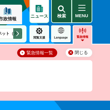
MENU
検索
ニュース
市政情報
ペット（犬・猫）
住民票・戸籍
公営住宅
市街地整備
緊急情報
閲覧支援
Language
閉じる
緊急情報一覧