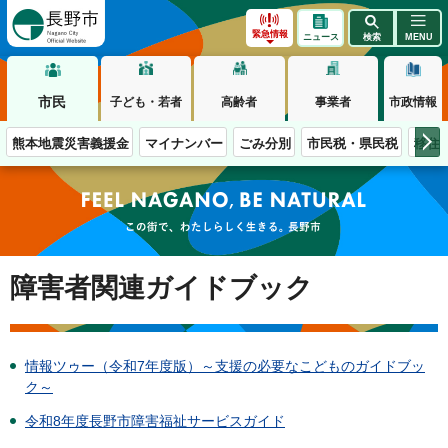
長野市
緊急情報
ニュース
検索
MENU
市民
子ども・若者
高齢者
事業者
市政情報
熊本地震災害義援金
マイナンバー
ごみ分別
市民税・県民税
移住
この街で、わたしらしく生きる。長野市
障害者関連ガイドブック
情報ツゥー（令和7年度版）～支援の必要なこどものガイドブッ
ク～
令和8年度長野市障害福祉サービスガイド