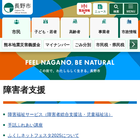
長野市
緊急情報
ニュース
検索
MENU
市民
子ども・若者
高齢者
事業者
市政情報
熊本地震災害義援金
マイナンバー
ごみ分別
市民税・県民税
移住
この街で、わたしらしく生きる。長野市
障害者支援
障害福祉サービス（障害者総合支援法・児童福祉法）
手話ふれあい講座
ふくしネットフェスタ2025について