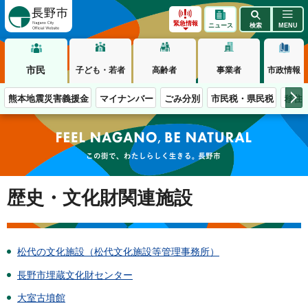
長野市
緊急情報
ニュース
検索
MENU
市民
子ども・若者
高齢者
事業者
市政情報
熊本地震災害義援金
マイナンバー
ごみ分別
市民税・県民税
移住
この街で、わたしらしく生きる。長野市
歴史・文化財関連施設
松代の文化施設（松代文化施設等管理事務所）
長野市埋蔵文化財センター
大室古墳館