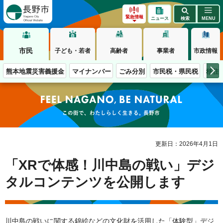
長野市
緊急情報
ニュース
検索
MENU
市民
子ども・若者
高齢者
事業者
市政情報
熊本地震災害義援金
マイナンバー
ごみ分別
市民税・県民税
移住
この街で、わたしらしく生きる。長野市
更新日：2026年4月1日
「XRで体感！川中島の戦い」デジ
タルコンテンツを公開します
川中島の戦いに関する錦絵などの文化財を活用した「体験型」デジ