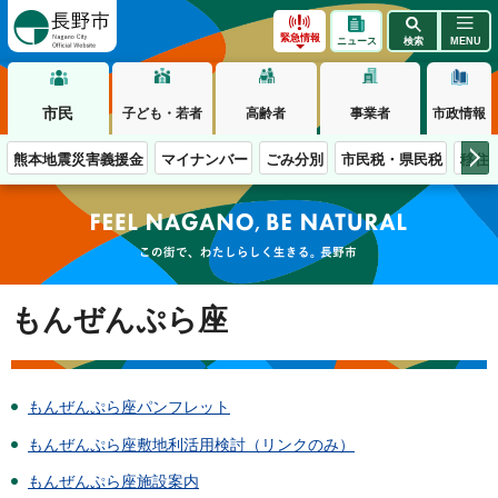
長野市
緊急情報
ニュース
検索
MENU
市民
子ども・若者
高齢者
事業者
市政情報
熊本地震災害義援金
マイナンバー
ごみ分別
市民税・県民税
移住
この街で、わたしらしく生きる。長野市
もんぜんぷら座
もんぜんぷら座パンフレット
もんぜんぷら座敷地利活用検討（リンクのみ）
もんぜんぷら座施設案内