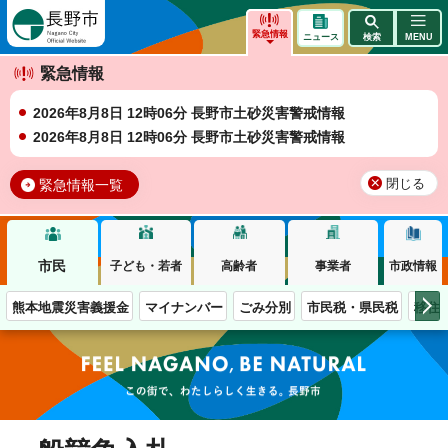
長野市
緊急情報
ニュース
検索
MENU
緊急情報
2026年8月8日 12時06分 長野市土砂災害警戒情報
2026年8月8日 12時06分 長野市土砂災害警戒情報
緊急情報一覧
閉じる
市民
子ども・若者
高齢者
事業者
市政情報
熊本地震災害義援金
マイナンバー
ごみ分別
市民税・県民税
移住
この街で、わたしらしく生きる。長野市