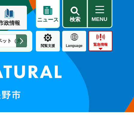
MENU
検索
ニュース
市政情報
ペット（犬・猫）
住民票・戸籍
公営住宅
市街地整備
緊急情報
閲覧支援
Language