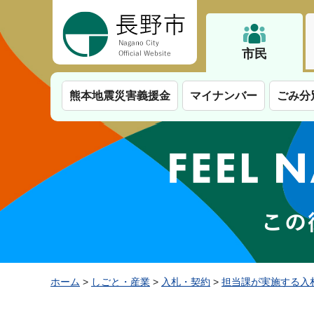
長野市
市民
熊本地震災害義援金
マイナンバー
ごみ分
ホーム
>
しごと・産業
>
入札・契約
>
担当課が実施する入