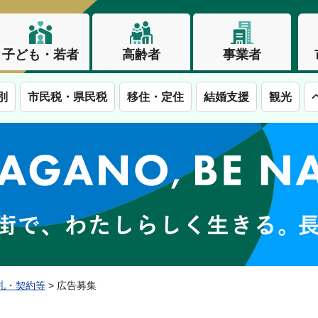
子ども・若者
高齢者
事業者
別
市民税・県民税
移住・定住
結婚支援
観光
この街で、わたしらしく生きる。長野市
札・契約等
> 広告募集