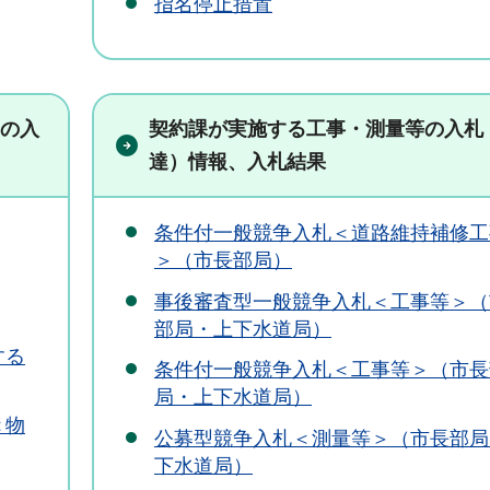
指名停止措置
の入
契約課が実施する工事・測量等の入札
達）情報、入札結果
条件付一般競争入札＜道路維持補修工
＞（市長部局）
事後審査型一般競争入札＜工事等＞（
部局・上下水道局）
する
条件付一般競争入札＜工事等＞（市長
局・上下水道局）
＜物
公募型競争入札＜測量等＞（市長部局
下水道局）