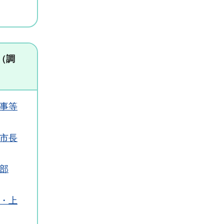
（調
事等
市長
部
・上