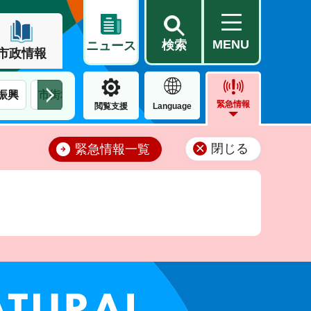
MENU
検索
ニュース
市政情報
振興
市街地整備・再開発
建築
上下水道局
都市計
緊急情報
閲覧支援
Language
閉じる
緊急情報一覧