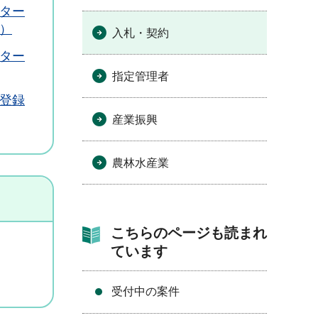
ター
）
入札・契約
ター
指定管理者
登録
産業振興
農林水産業
こちらのページも読まれ
ています
受付中の案件