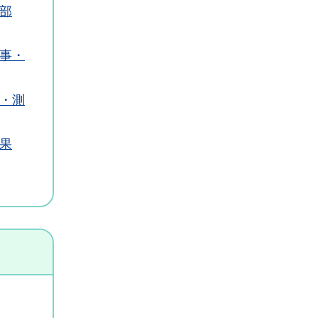
部
事・
・測
果