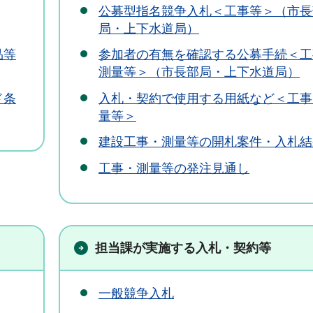
公募型指名競争入札＜工事等＞（市長
局・上下水道局）
参加者の有無を確認する公募手続＜工
品等
測量等＞（市長部局・上下水道局）
入札・契約で使用する用紙など＜工事
ド条
量等＞
建設工事・測量等の開札案件・入札結
工事・測量等の発注見通し
担当課が実施する入札・契約等
一般競争入札