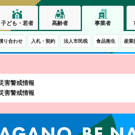
子ども・若者
高齢者
事業者
積り合わせ
入札・契約
法人市民税
食品衛生
産業
土砂災害警戒情報
土砂災害警戒情報
この街で、わたしらしく生きる。長野市