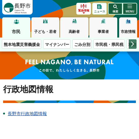
長野市
緊急情報
ニュース
検索
MENU
市民
子ども・若者
高齢者
事業者
市政情報
熊本地震災害義援金
マイナンバー
ごみ分別
市民税・県民税
移住
この街で、わたしらしく生きる。長野市
行政地図情報
長野市行政地図情報