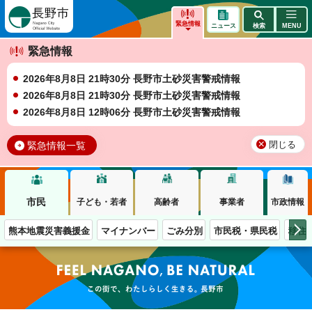
長野市
緊急情報
ニュース
検索
MENU
緊急情報
2026年8月8日 21時30分 長野市土砂災害警戒情報
2026年8月8日 21時30分 長野市土砂災害警戒情報
2026年8月8日 12時06分 長野市土砂災害警戒情報
緊急情報一覧
閉じる
市民
子ども・若者
高齢者
事業者
市政情報
熊本地震災害義援金
マイナンバー
ごみ分別
市民税・県民税
移住
この街で、わたしらしく生きる。長野市