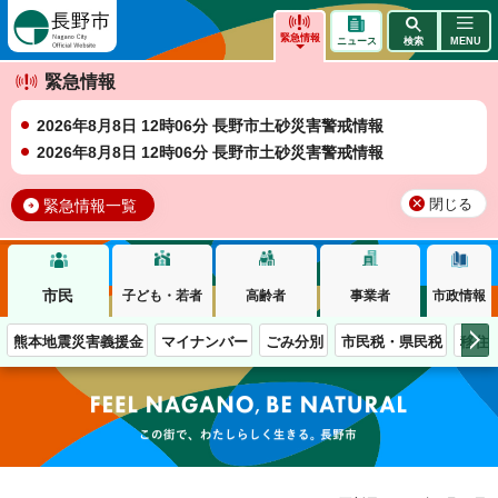
長野市
緊急情報
ニュース
検索
MENU
緊急情報
2026年8月8日 12時06分 長野市土砂災害警戒情報
2026年8月8日 12時06分 長野市土砂災害警戒情報
緊急情報一覧
閉じる
市民
子ども・若者
高齢者
事業者
市政情報
熊本地震災害義援金
マイナンバー
ごみ分別
市民税・県民税
移住
この街で、わたしらしく生きる。長野市