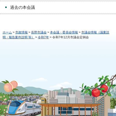
過去の本会議
ホーム
>
市政情報
>
長野市議会
>
本会議・委員会情報
>
市議会情報（議案説
明・報告案件説明 等）
>
令和7年
> 令和7年12月市議会定例会