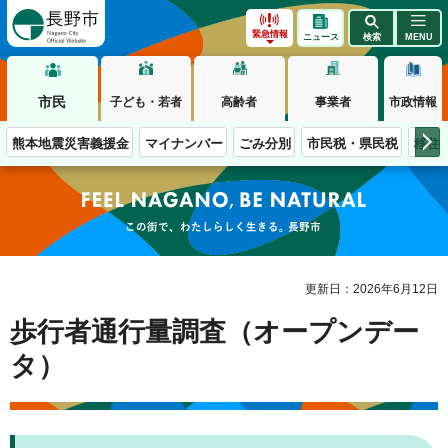
長野市
緊急情報
ニュース
検索
MENU
市民
子ども・若者
高齢者
事業者
市政情報
熊本地震災害義援金
マイナンバー
ごみ分別
市民税・県民税
移住
この街で、わたしらしく生きる。長野市
更新日：2026年6月12日
歩行者通行量調査（オープンデー
タ）