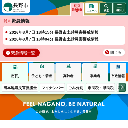
長野市
緊急情報
ニュース
検索
MENU
緊急情報
2026年8月7日 18時15分 長野市土砂災害警戒情報
2026年8月7日 16時04分 長野市土砂災害警戒情報
緊急情報一覧
閉じる
市民
子ども・若者
高齢者
事業者
市政情報
熊本地震災害義援金
マイナンバー
ごみ分別
市民税・県民税
移住
この街で、わたしらしく生きる。長野市