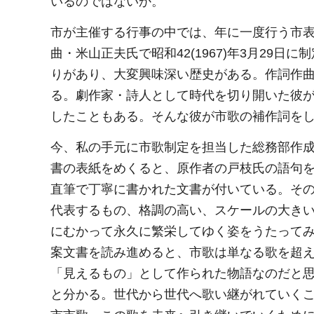
いるのではないか。
市が主催する行事の中では、年に一度行う市
曲・米山正夫氏で昭和42(1967)年3月29
りがあり、大変興味深い歴史がある。作詞作
る。劇作家・詩人として時代を切り開いた彼
したこともある。そんな彼が市歌の補作詞を
今、私の手元に市歌制定を担当した総務部作成の起
書の表紙をめくると、原作者の戸枝氏の語句
直筆で丁寧に書かれた文書が付いている。そ
代表するもの、格調の高い、スケールの大きい
にむかって永久に繁栄してゆく姿をうたって
案文書を読み進めると、市歌は単なる歌を超
「見えるもの」として作られた物語なのだと
と分かる。世代から世代へ歌い継がれていく