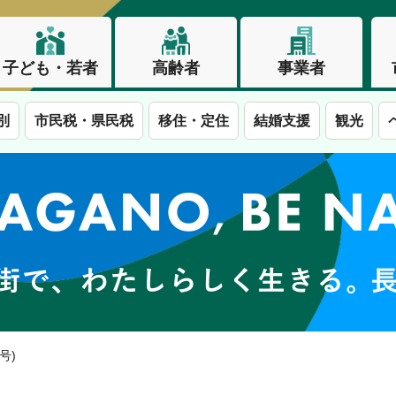
子ども・若者
高齢者
事業者
別
市民税・県民税
移住・定住
結婚支援
観光
この街で、わたしらしく生きる。長野市
号)