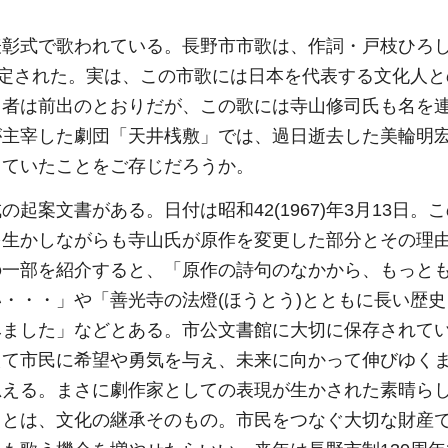
表彰式で歌われている。長野市市歌は、作詞・戸枝ひろ
日に制定された。実は、この市歌には日本を代表する文化人
曲者は前出のとおりだが、この歌には寺山修司氏も名を
が主宰した劇団「天井桟敷」では、過日逝去した美輪明
していたことをご存じだろうか。
案文書がある。日付は昭和42(1967)年3月13日。
を生かしながらも寺山氏が原作を変更した部分とその理
の一部を紹介すると、「原作の詩句のなかから、もっと
・・・」や「善光寺の法燈(ほうとう)とともに長い歴史
みました」などとある。市公文書館に大切に保存されて
えて市民に希望や勇気を与え、未来に向かって伸びゆく
思える。まさに劇作家としての表現が生かされた素晴ら
ことは、文化の継承そのもの。市民をつなぐ大切な財産