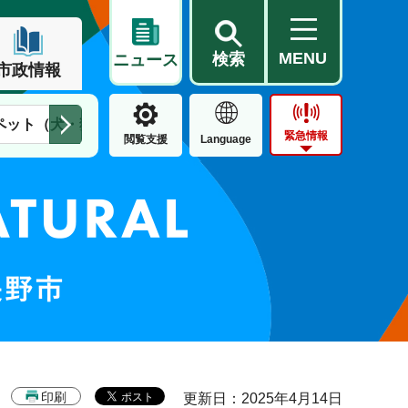
MENU
検索
ニュース
市政情報
ペット（犬・猫）
住民票・戸籍
公営住宅
市街地整備
緊急情報
閲覧支援
Language
印刷
更新日：2025年4月14日