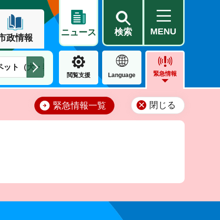
MENU
検索
ニュース
市政情報
ペット（犬・猫）
住民票・戸籍
公営住宅
市街地整備
緊急情報
閲覧支援
Language
閉じる
緊急情報一覧