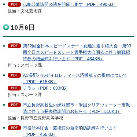
伝統芸能訪問公演を開催します（PDF：490KB）
担当：文化芸術課
10月6日
第32回全日本スピードスケート距離別選手権大会・第93
回全日本スピードスケート選手権大会開催に伴う観戦招
待券の贈呈式を行います（PDF：484KB）
担当：スポーツ課
AC長野パルセイロレディース応援献立の提供について
（PDF：615KB）
チラシ（PDF：693KB）
担当：スポーツ課
市立長野高校生の姉妹都市・米国クリアウォーター市派
遣に伴う市長表敬訪問のお知らせ（PDF：510KB）
担当：長野市立長野高等学校
市役所本庁舎・芸術館の自衛消防訓練を行います
（PDF：455KB）