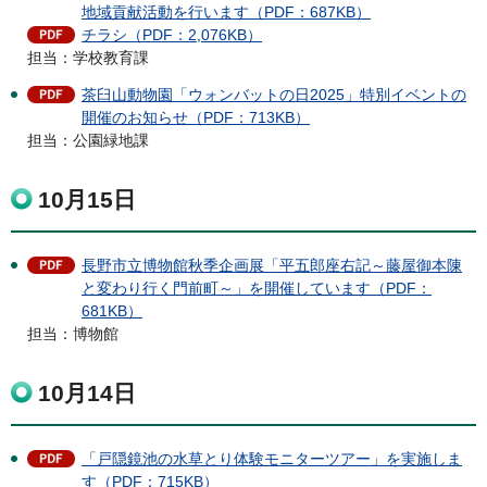
地域貢献活動を行います（PDF：687KB）
チラシ（PDF：2,076KB）
担当：学校教育課
茶臼山動物園「ウォンバットの日2025」特別イベントの
開催のお知らせ（PDF：713KB）
担当：公園緑地課
10月15日
長野市立博物館秋季企画展「平五郎座右記～藤屋御本陳
と変わり行く門前町～」を開催しています（PDF：
681KB）
担当：博物館
10月14日
「戸隠鏡池の水草とり体験モニターツアー」を実施しま
す（PDF：715KB）