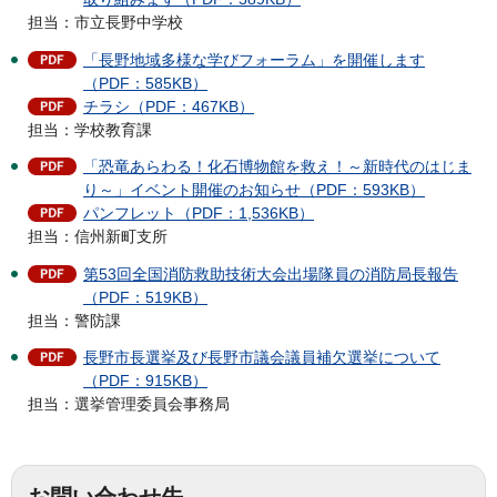
担当：市立長野中学校
「長野地域多様な学びフォーラム」を開催します
（PDF：585KB）
チラシ（PDF：467KB）
担当：学校教育課
「恐竜あらわる！化石博物館を救え！～新時代のはじま
り～」イベント開催のお知らせ（PDF：593KB）
パンフレット（PDF：1,536KB）
担当：信州新町支所
第53回全国消防救助技術大会出場隊員の消防局長報告
（PDF：519KB）
担当：警防課
⾧野市⾧選挙及び⾧野市議会議員補欠選挙について
（PDF：915KB）
担当：選挙管理委員会事務局