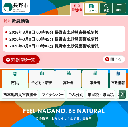
長野市
緊急情報
ニュース
検索
MENU
緊急情報
2026年8月8日 00時46分 長野市土砂災害警戒情報
2026年8月8日 00時42分 長野市土砂災害警戒情報
2026年8月8日 00時42分 長野市土砂災害警戒情報
緊急情報一覧
閉じる
市民
子ども・若者
高齢者
事業者
市政情報
熊本地震災害義援金
マイナンバー
ごみ分別
市民税・県民税
移住
この街で、わたしらしく生きる。長野市