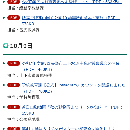
令和7年度長野市表彰式を挙行します（PDF：533KB）
担当：総務部総務課
妙高戸隠連山国立公園10周年記念展示の実施（PDF：
575KB）
担当：観光振興課
10月9日
令和7年度第3回長野市上下水道事業経営審議会の開催
（PDF：460KB）
担当：上下水道局総務課
学校教育課【公式】Instagramアカウントを開設しました
（PDF：700KB）
担当：学校教育課
茶臼山動物園「秋の動物園まつり」のお知らせ（PDF：
553KB）
担当：公園緑地課
第41回標語入り防火ポスターの審査会を開催します