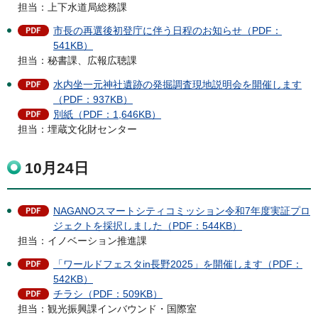
担当：上下水道局総務課
市長の再選後初登庁に伴う日程のお知らせ（PDF：
541KB）
担当：秘書課、広報広聴課
水内坐一元神社遺跡の発掘調査現地説明会を開催します
（PDF：937KB）
別紙（PDF：1,646KB）
担当：埋蔵文化財センター
10月24日
NAGANOスマートシティコミッション令和7年度実証プロ
ジェクトを採択しました（PDF：544KB）
担当：イノベーション推進課
「ワールドフェスタin長野2025」を開催します（PDF：
542KB）
チラシ（PDF：509KB）
担当：観光振興課インバウンド・国際室