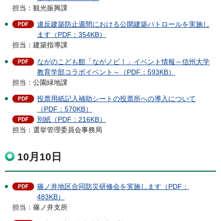
担当：観光振興課
違反建築防止週間における公開建築パトロールを実施し
ます（PDF：354KB）
担当：建築指導課
ながのこども館「ながノビ！」イベント情報～信州大学
教育学部コラボイベント～（PDF：593KB）
担当：公園緑地課
投票用紙記入補助シートの投票所への導入について
（PDF：570KB）
別紙（PDF：216KB）
担当：選挙管理委員会事務局
10月10日
篠ノ井地区合同防災研修会を実施します（PDF：
483KB）
担当：篠ノ井支所