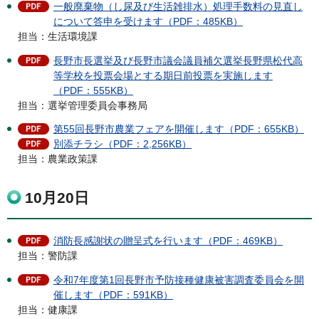
一般廃棄物（し尿及び生活雑排水）処理手数料の見直し
について答申を受けます（PDF：485KB）
担当：生活環境課
長野市長選挙及び長野市議会議員補欠選挙長野県松代高
等学校を投票会場とする期日前投票を実施します
（PDF：555KB）
担当：選挙管理委員会事務局
第55回長野市農業フェアを開催します（PDF：655KB）
別添チラシ（PDF：2,256KB）
担当：農業政策課
10月20日
消防長感謝状の贈呈式を行います（PDF：469KB）
担当：警防課
令和7年度第1回⻑野市予防接種健康被害調査委員会を開
催します（PDF：591KB）
担当：健康課