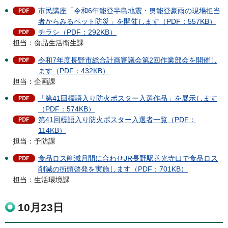
市民講座「令和6年能登半島地震・奥能登豪雨の現場担当
者からみるペット防災」を開催します（PDF：557KB）
チラシ（PDF：292KB）
担当：食品生活衛生課
令和7年度長野市総合計画審議会第2回作業部会を開催し
ます（PDF：432KB）
担当：企画課
「第41回標語入り防火ポスター入選作品」を展示します
（PDF：574KB）
第41回標語入り防火ポスター入選者一覧（PDF：
114KB）
担当：予防課
食品ロス削減月間に合わせJR長野駅善光寺口で食品ロス
削減の街頭啓発を実施します（PDF：701KB）
担当：生活環境課
10月23日