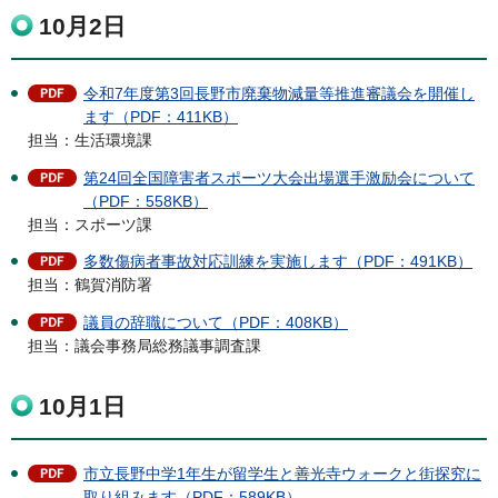
10月2日
令和7年度第3回長野市廃棄物減量等推進審議会を開催し
ます（PDF：411KB）
担当：生活環境課
第24回全国障害者スポーツ大会出場選手激励会について
（PDF：558KB）
担当：スポーツ課
多数傷病者事故対応訓練を実施します（PDF：491KB）
担当：鶴賀消防署
議員の辞職について（PDF：408KB）
担当：議会事務局総務議事調査課
10月1日
市立長野中学1年生が留学生と善光寺ウォークと街探究に
取り組みます（PDF：589KB）