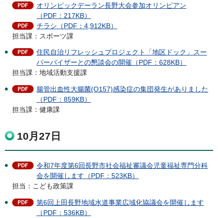
オリンピックデーラン長野大会参加オリンピアン
（PDF：217KB）
チラシ（PDF：4,912KB）
担当課：スポーツ課
住民自治リフレッシュプロジェクト「地区ドック」スー
パーバイザーとの懇談会の開催（PDF：628KB）
担当課：地域活動支援課
腸管出血性大腸菌(O157)感染症の集団発生がありました
（PDF：859KB）
担当課：健康課
10月27日
令和7年度第6回長野市社会福祉審議会児童福祉専門分科
会を開催します（PDF：523KB）
担当：こども政策課
第6回上田長野地域水道事業広域化協議会を開催します
（PDF：536KB）