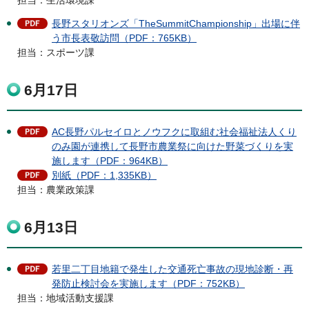
担当：生活環境課
長野スタリオンズ「TheSummitChampionship」出場に伴
う市長表敬訪問（PDF：765KB）
担当：スポーツ課
6月17日
AC長野パルセイロとノウフクに取組む社会福祉法人くり
のみ園が連携して長野市農業祭に向けた野菜づくりを実
施します（PDF：964KB）
別紙（PDF：1,335KB）
担当：農業政策課
6月13日
若里二丁目地籍で発生した交通死亡事故の現地診断・再
発防止検討会を実施します（PDF：752KB）
担当：地域活動支援課