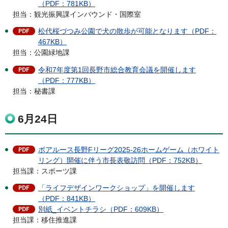
（PDF：781KB）
担当：観光振興課インバウンド・国際室
松代桜づつみ公園で犬の散歩が可能となります（PDF：
467KB）
​​​​担当：公園緑地課
令和7年度第1回⾧野市総合教育会議を開催します
（PDF：777KB）
担当：秘書課
6月24日
ボアルース長野Fリーグ2025-26ホームゲーム（ホワイト
リング）開催に伴う市長表敬訪問（PDF：752KB）
担当課：スポーツ課
「ライフデザインワークショップ」を開催します
（PDF：841KB）
別紙_イベントチラシ（PDF：609KB）
担当課：移住推進課