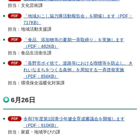
担当：文化芸術課
「地域おこし協力隊活動報告会」を開催します（PDF：
717KB）
担当：地域活動支援課
「食品、添加物等の夏期一斉取締り」を実施します
（PDF：482KB）
担当：食品生活衛生課
「長野市ポイ捨て、道路等における喫煙等を防止し、き
れいなまちをつくる条例」を周知する一斉啓発実施
（PDF：856KB）
担当：環境保全温暖化対策課
6月26日
令和7年度第1回青少年健全育成審議会を開催します
（PDF：910KB）
担当：家庭・地域学びの課