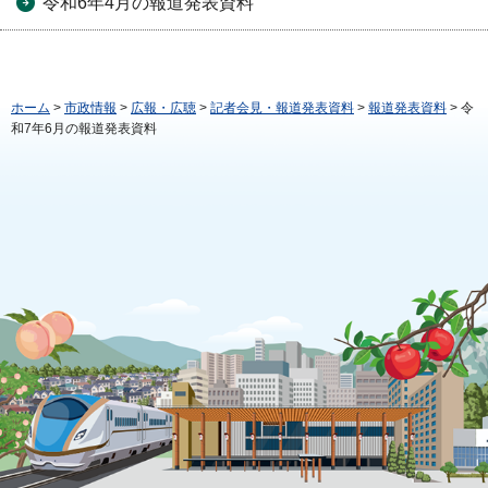
令和6年4月の報道発表資料
ホーム
>
市政情報
>
広報・広聴
>
記者会見・報道発表資料
>
報道発表資料
> 令
和7年6月の報道発表資料