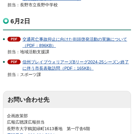
担当：長野市立長野中学校
6月2日
交通死亡事故抑止に向けた街頭啓発活動の実施について
（PDF：896KB）
担当：地域活動支援課
信州ブレイブウォリアーズBリーグ2024-25シーズン終了
に伴う市⻑表敬訪問（PDF：165KB）
担当：スポーツ課
お問い合わせ先
企画政策部
広報広聴課広報担当
長野市大字鶴賀緑町1613番地 第一庁舎6階