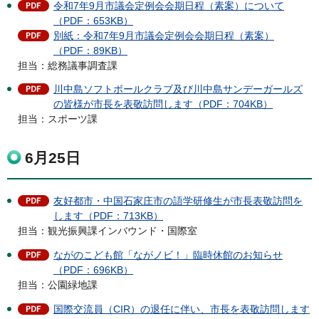
令和7年9月市議会定例会会期日程（素案）について
（PDF：653KB）
別紙：令和7年9月市議会定例会会期日程（素案）
（PDF：89KB）
担当：総務議事調査課
川中島ソフトボールクラブ及び川中島サンデーガールズ
の皆様が市長を表敬訪問します（PDF：704KB）
担当：スポーツ課
6月25日
友好都市・中国石家庄市の語学研修生が市長表敬訪問を
します（PDF：713KB）
​​​​​担当：観光振興課インバウンド・国際室
ながのこども館「ながノビ！」臨時休館のお知らせ
（PDF：696KB）
担当：公園緑地課
国際交流員（CIR）の退任に伴い、市長を表敬訪問します