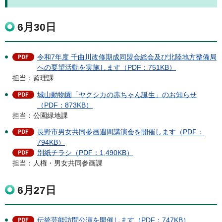
6月30日
令和7年度 千曲川改修期成同盟会総会及び北陸地方整備局
への要望活動を実施します（PDF：751KB）
担当：監理課
城山動物園「ヤクシカの赤ちゃん誕生」のお知らせ
（PDF：873KB）
担当：公園緑地課
長野市男女共同参画週間講演会を開催します（PDF：
794KB）
別紙チラシ（PDF：1,490KB）
担当：人権・男女共同参画課
6月27日
伝統芸能訪問公演を開催します（PDF：747KB）