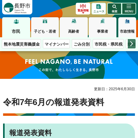
長野市
緊急情報
ニュース
検索
MENU
市民
子ども・若者
高齢者
事業者
市政情報
熊本地震災害義援金
マイナンバー
ごみ分別
市民税・県民税
移住
この街で、わたしらしく生きる。長野市
更新日：2025年6月30日
令和7年6月の報道発表資料
報道発表資料