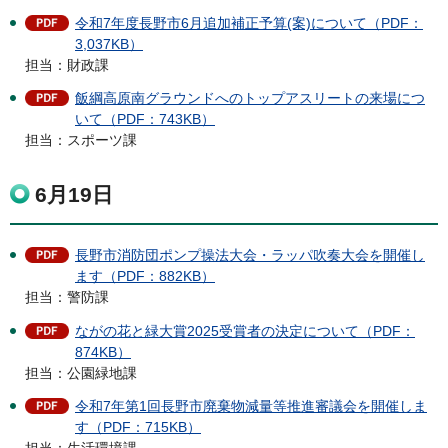
令和7年度長野市6月追加補正予算(案)について（PDF：
3,037KB）
担当：財政課
飯綱高原南グラウンドへのトップアスリートの来場につ
いて（PDF：743KB）
担当：スポーツ課
6月19日
長野市消防団ポンプ操法大会・ラッパ吹奏大会を開催し
ます（PDF：882KB）
担当：警防課
ながの花と緑大賞2025受賞者の決定について（PDF：
874KB）
担当：公園緑地課
令和7年第1回長野市廃棄物減量等推進審議会を開催しま
す（PDF：715KB）