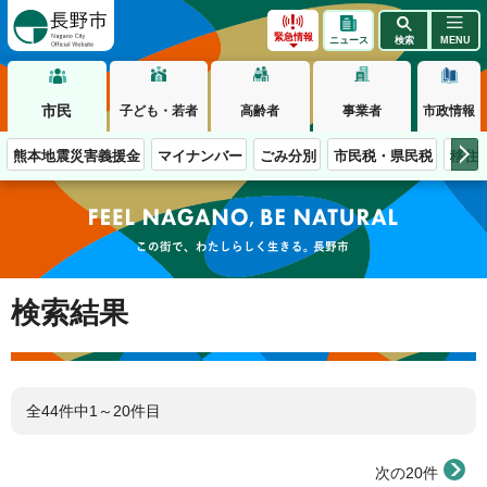
長野市
緊急情報
ニュース
検索
MENU
市民
子ども・若者
高齢者
事業者
市政情報
熊本地震災害義援金
マイナンバー
ごみ分別
市民税・県民税
移住
この街で、わたしらしく生きる。長野市
検索結果
全44件中1～20件目
次の20件