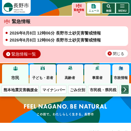
長野市
緊急情報
ニュース
検索
MENU
緊急情報
2026年8月8日 12時06分 長野市土砂災害警戒情報
2026年8月8日 12時06分 長野市土砂災害警戒情報
緊急情報一覧
閉じる
市民
子ども・若者
高齢者
事業者
市政情報
熊本地震災害義援金
マイナンバー
ごみ分別
市民税・県民税
移住
この街で、わたしらしく生きる。長野市