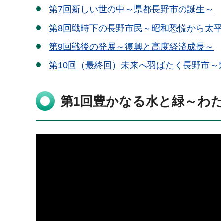
第7回新しい世の中～県都長野市の誕生～
第8回戦時下の長野市民～昭和恐慌から太
第9回戦後の発展～復興と高度経済成長～
第10回（最終回）未来へ羽ばたく長野市
第1回豊かなる水と緑～わ