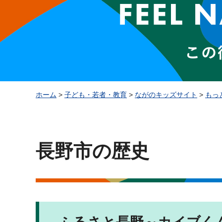
ホーム
>
子ども・若者・教育
>
ながのキッズサイト
>
もっ
長野市の歴史