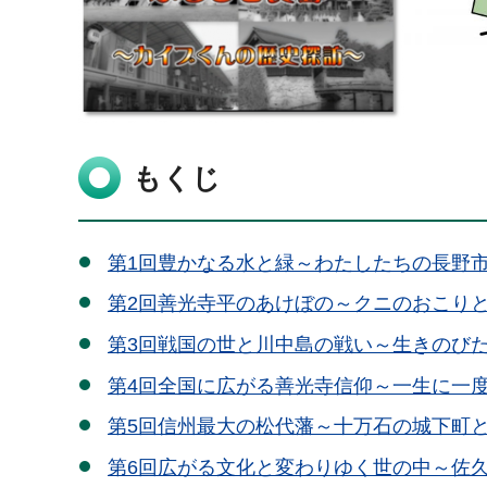
もくじ
第1回豊かなる水と緑～わたしたちの長野
第2回善光寺平のあけぼの～クニのおこり
第3回戦国の世と川中島の戦い～生きのび
第4回全国に広がる善光寺信仰～一生に一
第5回信州最大の松代藩～十万石の城下町
第6回広がる文化と変わりゆく世の中～佐