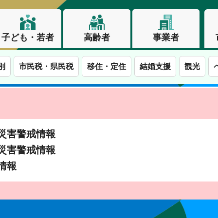
子ども・若者
高齢者
事業者
別
市民税・県民税
移住・定住
結婚支援
観光
土砂災害警戒情報
土砂災害警戒情報
象情報
この街で、わたしらしく生きる。長野市