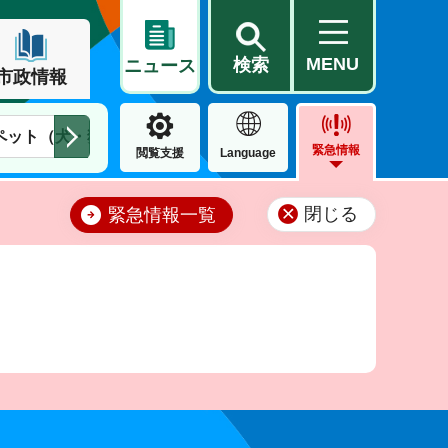
MENU
検索
ニュース
市政情報
ペット（犬・猫）
住民票・戸籍
公営住宅
市街地整備
緊急情報
閲覧支援
Language
閉じる
緊急情報一覧