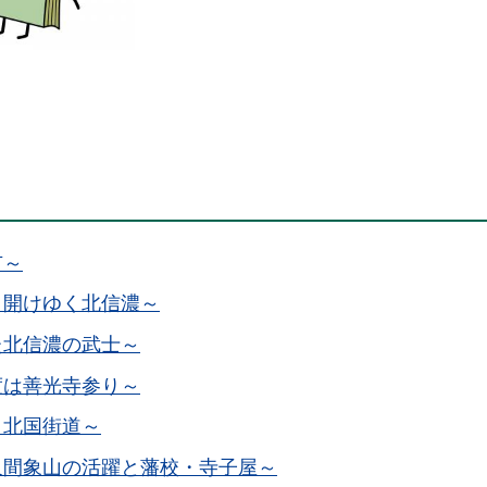
市～
と開けゆく北信濃～
た北信濃の武士～
度は善光寺参り～
と北国街道～
久間象山の活躍と藩校・寺子屋～